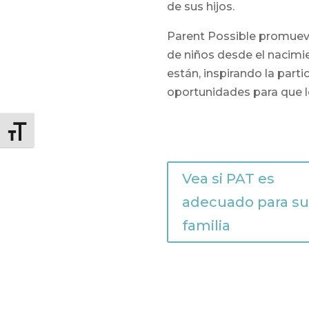
de sus hijos.
Parent Possible promueve
de niños desde el nacimi
están, inspirando la parti
oportunidades para que l
Alternar tamaño de letra
Vea si PAT es
adecuado para su
familia