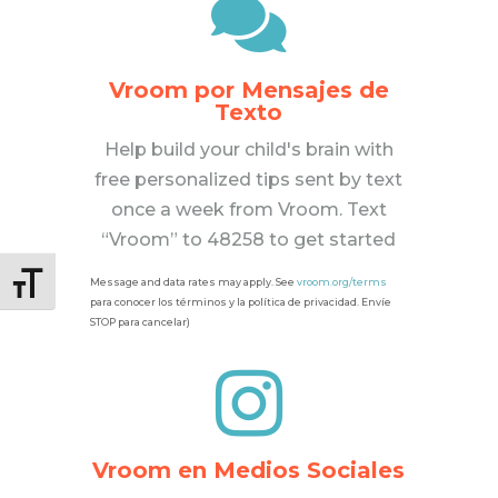

Vroom por Mensajes de
Texto
Help build your child's brain with
free personalized tips sent by text
once a week from Vroom. Text
“Vroom” to 48258 to get started
Message and data rates may apply. See
vroom.org/terms
Alternar tamaño de letra
para conocer los términos y la política de privacidad. Envíe
STOP para cancelar)

Vroom en Medios Sociales