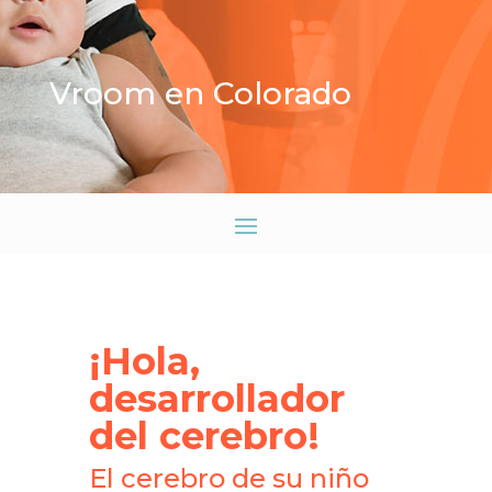
Vroom en Colorado
¡Hola,
desarrollador
del cerebro!
El cerebro de su niño