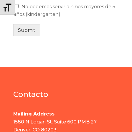
No podemos servir a niños mayores de 5
Alternar tamaño de letra
años (kindergarten)
Submit
Contacto
Mailing Address
1580 N Logan St. Suite 600 PMB 27
Denver, CO 80203